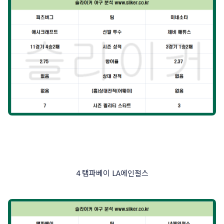
4 탬파베이 LA에인절스