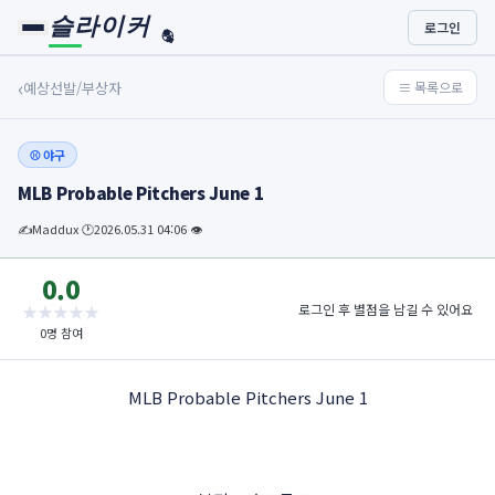
슬라이커
로그인
🏐
🏀
⚾
‹
예상선발/부상자
≡ 목록으로
⚾ 야구
MLB Probable Pitchers June 1
✍️
Maddux
🕐
2026.05.31 04:06
👁
·
·
0.0
로그인 후 별점을 남길 수 있어요
★
★
★
★
★
0명 참여
MLB Probable Pitchers June 1