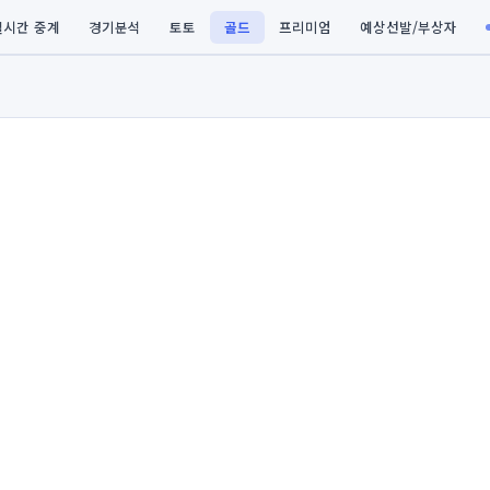
실시간 중계
경기분석
토토
골드
프리미엄
예상선발/부상자