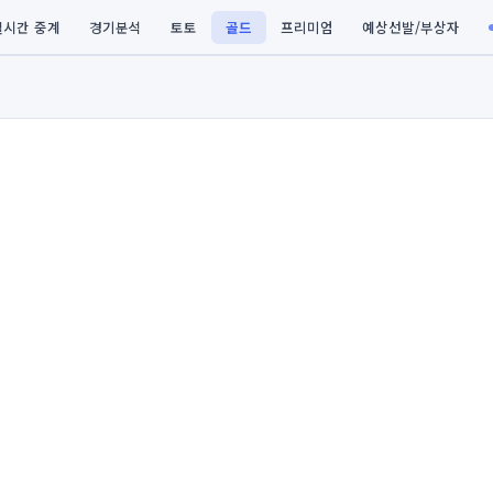
실시간 중계
경기분석
토토
골드
프리미엄
예상선발/부상자