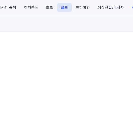
실시간 중계
경기분석
토토
골드
프리미엄
예상선발/부상자