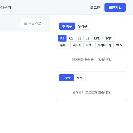
라운지
로그인
회원가입
≡ 목록으로
⚽ 축구
⚾ 야구
K1
K2
J1
J2
EPL
라리가
분데스
세리에
리그1
에레디비시
MLS
데이터를 불러올 수 없습니다.
프로토
토토
발매중인 프로토가 없습니다.