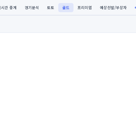
실시간 중계
경기분석
토토
골드
프리미엄
예상선발/부상자