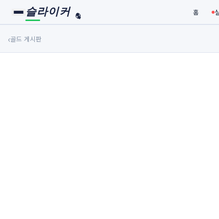
슬라이커
홈
🏀
⚾
‹
골드 게시판