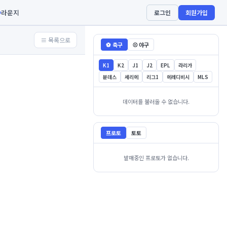
라운지
로그인
회원가입
≡ 목록으로
⚽ 축구
⚾ 야구
K1
K2
J1
J2
EPL
라리가
분데스
세리에
리그1
에레디비시
MLS
데이터를 불러올 수 없습니다.
프로토
토토
발매중인 프로토가 없습니다.