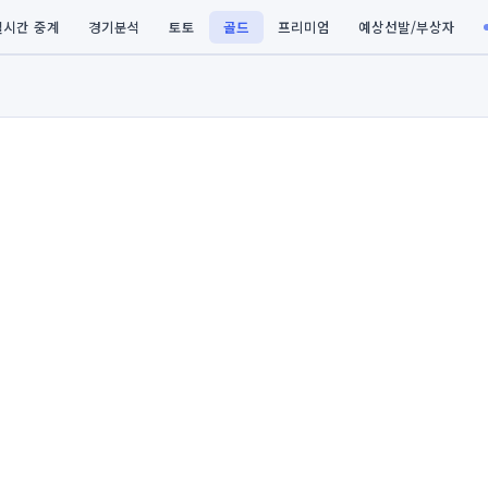
실시간 중계
경기분석
토토
골드
프리미엄
예상선발/부상자