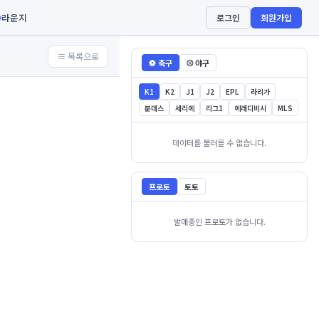
라운지
로그인
회원가입
≡ 목록으로
⚽ 축구
⚾ 야구
K1
K2
J1
J2
EPL
라리가
분데스
세리에
리그1
에레디비시
MLS
데이터를 불러올 수 없습니다.
프로토
토토
발매중인 프로토가 없습니다.