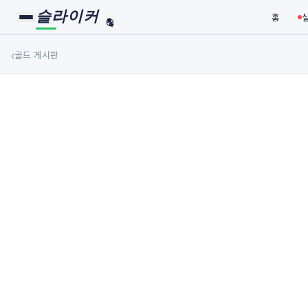
슬라이커
홈
🏀
⚾
‹
골드 게시판