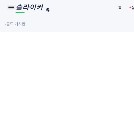
슬라이커
홈
🏀
⚾
‹
골드 게시판