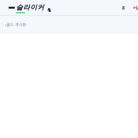
슬라이커
홈
🏀
⚾
‹
골드 게시판