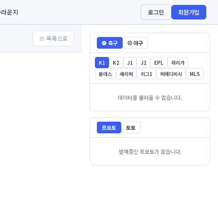
라운지
로그인
회원가입
≡ 목록으로
⚽ 축구
⚾ 야구
K1
K2
J1
J2
EPL
라리가
분데스
세리에
리그1
에레디비시
MLS
데이터를 불러올 수 없습니다.
프로토
토토
발매중인 프로토가 없습니다.