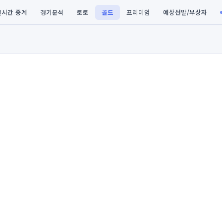
실시간 중계
경기분석
토토
골드
프리미엄
예상선발/부상자