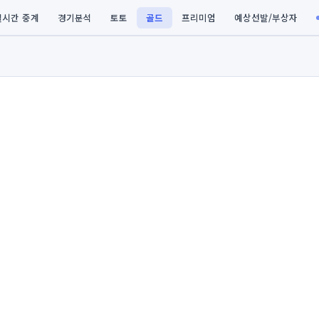
실시간 중계
경기분석
토토
골드
프리미엄
예상선발/부상자