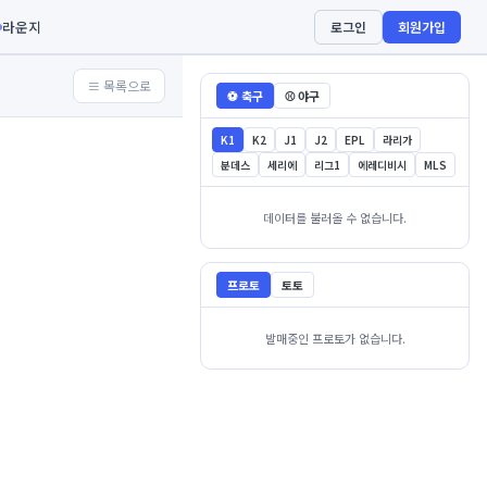
라운지
로그인
회원가입
≡ 목록으로
⚽ 축구
⚾ 야구
K1
K2
J1
J2
EPL
라리가
분데스
세리에
리그1
에레디비시
MLS
데이터를 불러올 수 없습니다.
프로토
토토
발매중인 프로토가 없습니다.