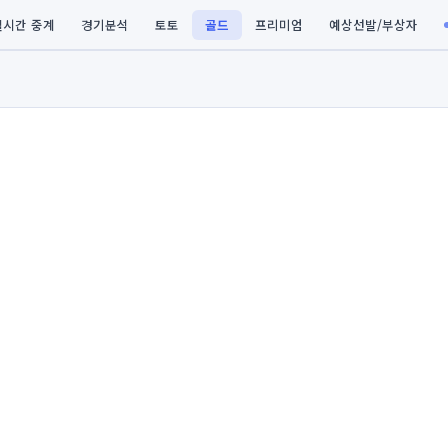
실시간 중계
경기분석
토토
골드
프리미엄
예상선발/부상자