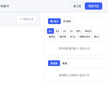
라운지
로그인
회원가입
≡ 목록으로
⚽ 축구
⚾ 야구
K1
K2
J1
J2
EPL
라리가
분데스
세리에
리그1
에레디비시
MLS
데이터를 불러올 수 없습니다.
프로토
토토
발매중인 프로토가 없습니다.