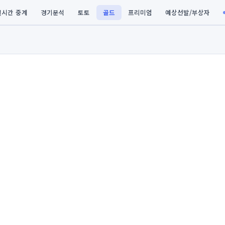
실시간 중계
경기분석
토토
골드
프리미엄
예상선발/부상자