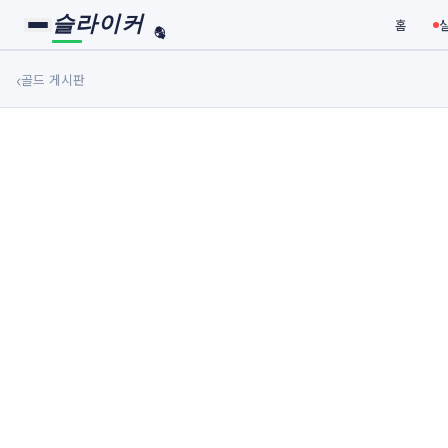
슬라이커
홈
🏀
⚾
‹
골드 게시판