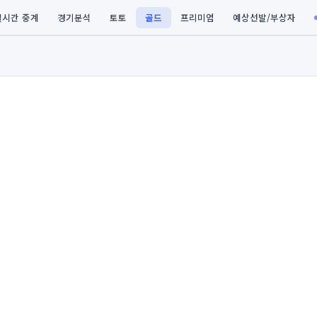
실시간 중계
경기분석
토토
골드
프리미엄
예상선발/부상자