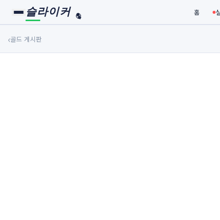
슬라이커
홈
🏀
⚾
‹
골드 게시판