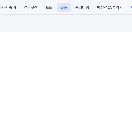
실시간 중계
경기분석
토토
골드
프리미엄
예상선발/부상자