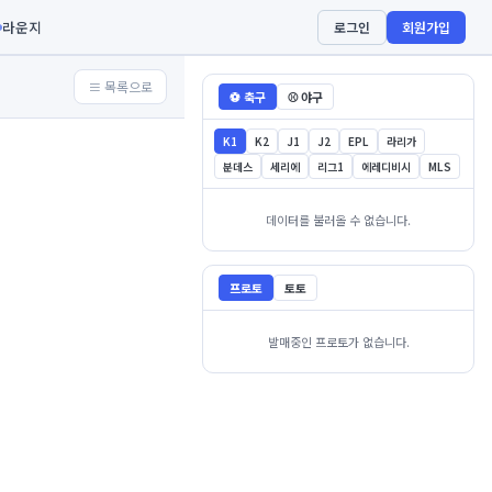
라운지
로그인
회원가입
≡ 목록으로
⚽ 축구
⚾ 야구
K1
K2
J1
J2
EPL
라리가
분데스
세리에
리그1
에레디비시
MLS
데이터를 불러올 수 없습니다.
프로토
토토
발매중인 프로토가 없습니다.