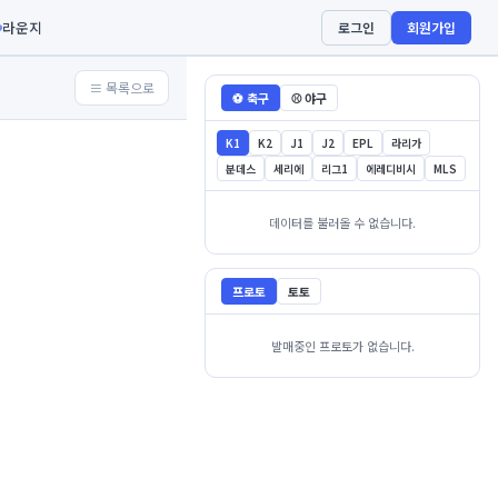
라운지
로그인
회원가입
≡ 목록으로
⚽ 축구
⚾ 야구
K1
K2
J1
J2
EPL
라리가
분데스
세리에
리그1
에레디비시
MLS
데이터를 불러올 수 없습니다.
프로토
토토
발매중인 프로토가 없습니다.